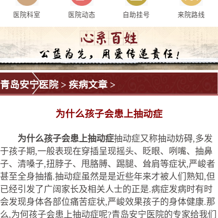
医院科室
医院动态
自助挂号
来院路线
青岛安宁医院
>
疾病文章
>
为什么孩子会患上抽动症
为什么孩子会患上抽动症
抽动症又称抽动妨碍,多发
于孩子期,一般表现在穿插呈现摇头、眨眼、咧嘴、抽鼻
子、清嗓子,扭脖子、甩胳膊、踢腿、耸肩等症状,严峻者
甚至全身抽搐.抽动症虽然是是近些年来才被人们熟知,但
已经引发了广阔家长及相关人士的正是.病症发病时有时
会发现身体各部位痛苦症状,严峻效果孩子的身体健康.那
么,为何孩子会患上抽动症呢?青岛安宁医院的专家给我们