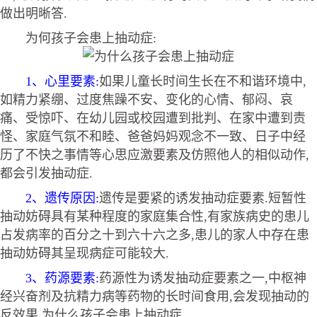
做出明晰答.
为何孩子会患上抽动症:
1、心里要素:
如果儿童长时间生长在不和谐环境中,
如精力紧绷、过度焦躁不安、变化的心情、郁闷、哀
痛、受惊吓、在幼儿园或校园遭到批判、在家中遭到责
怪、家庭气氛不和睦、爸爸妈妈观念不一致、日子中经
历了不快之事情等心思应激要素及仿照他人的相似动作,
都会引发抽动症.
2、遗传原因:
遗传是要紧的诱发抽动症要素.短暂性
抽动妨碍具有某种程度的家庭集合性,有家族病史的患儿
占发病率的百分之十到六十六之多,患儿的家人中存在患
抽动妨碍其呈现病症可能较大.
3、药源要素:
药源性为诱发抽动症要素之一,中枢神
经兴奋剂及抗精力病等药物的长时间食用,会发现抽动的
反效果.为什么孩子会患上抽动症