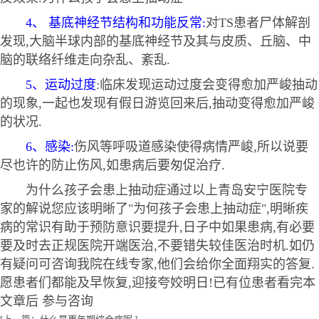
4、 基底神经节结构和功能反常:
对TS患者尸体解剖
发现,大脑半球内部的基底神经节及其与皮质、丘脑、中
脑的联络纤维走向杂乱、紊乱.
5、运动过度
:临床发现运动过度会变得愈加严峻抽动
的现象,一起也发现有假日游览回来后,抽动变得愈加严峻
的状况.
6、感染:
伤风等呼吸道感染使得病情严峻,所以说要
尽也许的防止伤风,如患病后要匆促治疗.
为什么孩子会患上抽动症通过以上青岛安宁医院专
家的解说您应该明晰了"为何孩子会患上抽动症",明晰疾
病的常识有助于预防意识要提升,日子中如果患病,有必要
要及时去正规医院开端医治,不要错失较佳医治时机.如仍
有疑问可咨询我院在线专家,他们会给你全面翔实的答复.
愿患者们都能及早恢复,迎接夸姣明日!已有位患者看完本
文章后 参与咨询