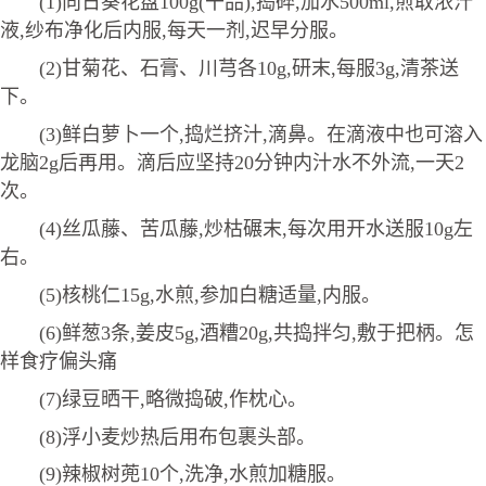
(1)向日葵花盘100g(干品),捣碎,加水500ml,煎取浓汁
液,纱布净化后内服,每天一剂,迟早分服。
(2)甘菊花、石膏、川芎各10g,研末,每服3g,清茶送
下。
(3)鲜白萝卜一个,捣烂挤汁,滴鼻。在滴液中也可溶入
龙脑2g后再用。滴后应坚持20分钟内汁水不外流,一天2
次。
(4)丝瓜藤、苦瓜藤,炒枯碾末,每次用开水送服10g左
右。
(5)核桃仁15g,水煎,参加白糖适量,内服。
(6)鲜葱3条,姜皮5g,酒糟20g,共捣拌匀,敷于把柄。怎
样食疗偏头痛
(7)绿豆晒干,略微捣破,作枕心。
(8)浮小麦炒热后用布包裹头部。
(9)辣椒树蔸10个,洗净,水煎加糖服。