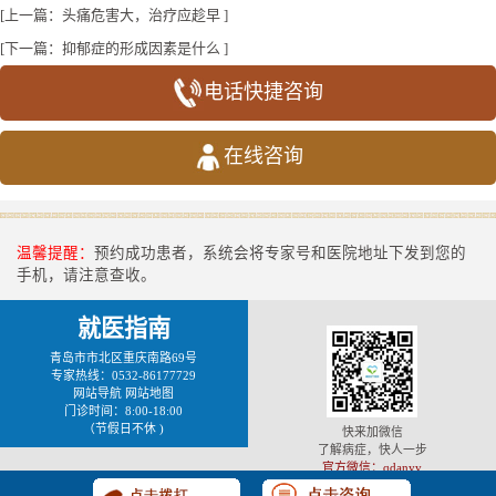
[上一篇：
头痛危害大，治疗应趁早
]
[下一篇：
抑郁症的形成因素是什么
]
电话快捷咨询
在线咨询
温馨提醒：
预约成功患者，系统会将专家号和医院地址下发到您的
手机，请注意查收。
就医指南
青岛市市北区重庆南路69号
专家热线：0532-86177729
网站导航
网站地图
门诊时间：8:00-18:00
（节假日不休 )
快来加微信
了解病症，快人一步
官方微信：qdanyy