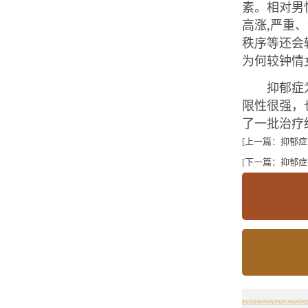
素。相对男
高涨,严重
秩序等还会
为何较钟情
抑郁症为
限性很强，
了一批治疗
[上一篇：
抑郁症
[下一篇：
抑郁症